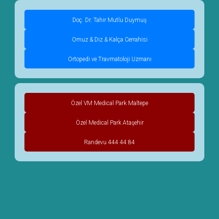
Doç. Dr. Tahir Mutlu Duymuş
Omuz & Diz & Kalça Cerrahisi
Ortopedi ve Travmatoloji Uzmanı
Özel VM Medical Park Maltepe
Özel Medical Park Ataşehir
Randevu 444 44 84