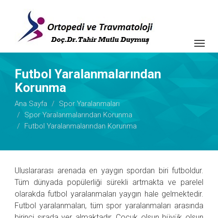
Togg
navig
Futbol Yaralanmalarından
Korunma
Ana Sayfa
Spor Yaralanmaları
Spor Yaralanmalarından Korunma
Futbol Yaralanmalarından Korunma
Uluslararası arenada en yaygın spordan biri futboldur.
Tüm dünyada popülerliği sürekli artmakta ve parelel
olarakda futbol yaralanmaları yaygın hale gelmektedir.
Futbol yaralanmaları, tüm spor yaralanmaları arasında
birinci sırada yer almaktadır. Çocuk olsun büyük olsun