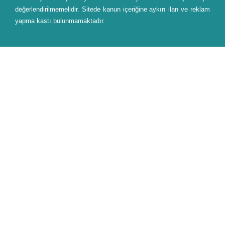
değerlendirilmemelidir. Sitede kanun içeriğine aykırı ilan ve reklam
yapma kastı bulunmamaktadır.