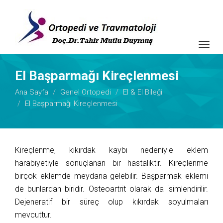
Togg
navig
El Başparmağı Kireçlenmesi
Ana Sayfa
Genel Ortopedi
El & El Bileği
El Başparmağı Kireçlenmesi
Kireçlenme, kıkırdak kaybı nedeniyle eklem
harabiyetiyle sonuçlanan bir hastalıktır. Kireçlenme
birçok eklemde meydana gelebilir. Başparmak eklemi
de bunlardan biridir. Osteoartrit olarak da isimlendirilir.
Dejeneratif bir süreç olup kıkırdak soyulmaları
mevcuttur.