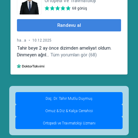
Doç. Dr. Tahir Mutlu Duymuş
Omuz & Diz & Kalça Cerrahisi
Ortopedi ve Travmatoloji Uzmanı