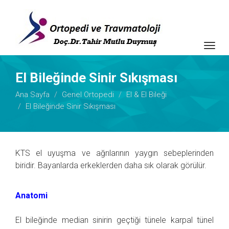
Togg
navig
El Bileğinde Sinir Sıkışması
Ana Sayfa
Genel Ortopedi
El & El Bileği
El Bileğinde Sinir Sıkışması
KTS el uyuşma ve ağrılarının yaygın sebeplerinden
biridir. Bayanlarda erkeklerden daha sık olarak görülür.
Anatomi
El bileğinde median sinirin geçtiği tünele karpal tünel