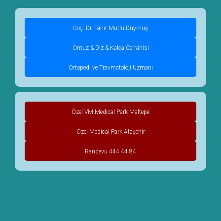
Doç. Dr. Tahir Mutlu Duymuş
Omuz & Diz & Kalça Cerrahisi
Ortopedi ve Travmatoloji Uzmanı
Özel VM Medical Park Maltepe
Özel Medical Park Ataşehir
Randevu 444 44 84